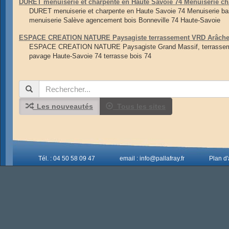
DURET menuiserie et charpente en Haute Savoie 74 Menuiserie ch
DURET menuiserie et charpente en Haute Savoie 74 Menuiserie ba
menuiserie Salève agencement bois Bonneville 74 Haute-Savoie
ESPACE CREATION NATURE Paysagiste terrassement VRD Arâches 
ESPACE CREATION NATURE Paysagiste Grand Massif, terrassement
pavage Haute-Savoie 74 terrasse bois 74
Les nouveautés
Tous les sites
Tél. : 04 50 58 09 47
email : info@pallafray.fr
Plan d