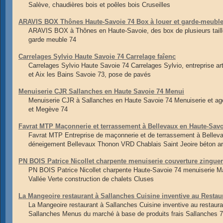
Salève, chaudières bois et poêles bois Cruseilles
ARAVIS BOX Thônes Haute-Savoie 74 Box à louer et garde-meubl
ARAVIS BOX à Thônes en Haute-Savoie, des box de plusieurs taille
garde meuble 74
Carrelages Sylvio Haute Savoie 74 Carrelage faîenc
Carrelages Sylvio Haute Savoie 74 Carrelages Sylvio, entreprise a
et Aix les Bains Savoie 73, pose de pavés
Menuiserie CJR Sallanches en Haute Savoie 74 Menui
Menuiserie CJR à Sallanches en Haute Savoie 74 Menuiserie et ag
et Megève 74
Favrat MTP Maçonnerie et terrassement à Bellevaux en Haute-Sav
Favrat MTP Entreprise de maçonnerie et de terrassement à Belle
déneigement Bellevaux Thonon VRD Chablais Saint Jeoire béton a
PN BOIS Patrice Nicollet charpente menuiserie couverture zingue
PN BOIS Patrice Nicollet charpente Haute-Savoie 74 menuiserie M
Vallée Verte construction de chalets Cluses
La Mangeoire restaurant à Sallanches Cuisine inventive au Restau
La Mangeoire restaurant à Sallanches Cuisine inventive au restaura
Sallanches Menus du marché à base de produits frais Sallanches 