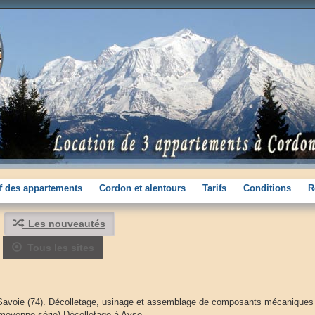
if des appartements
Cordon et alentours
Tarifs
Conditions
R
Les nouveautés
Tous les sites
Savoie (74). Décolletage, usinage et assemblage de composants mécaniques 
et moyenne série).Décolletage à Ayse