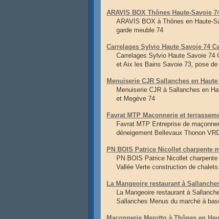
ARAVIS BOX Thônes Haute-Savoie 74 
ARAVIS BOX à Thônes en Haute-Savoi
garde meuble 74
Carrelages Sylvio Haute Savoie 74 Ca
Carrelages Sylvio Haute Savoie 74 C
et Aix les Bains Savoie 73, pose de
Menuiserie CJR Sallanches en Haute
Menuiserie CJR à Sallanches en Ha
et Megève 74
Favrat MTP Maçonnerie et terrassem
Favrat MTP Entreprise de maçonner
déneigement Bellevaux Thonon VRD 
PN BOIS Patrice Nicollet charpente 
PN BOIS Patrice Nicollet charpente
Vallée Verte construction de chalet
La Mangeoire restaurant à Sallanches
La Mangeoire restaurant à Sallanche
Sallanches Menus du marché à base 
Maçonnerie Merotto à Thônes en Hau