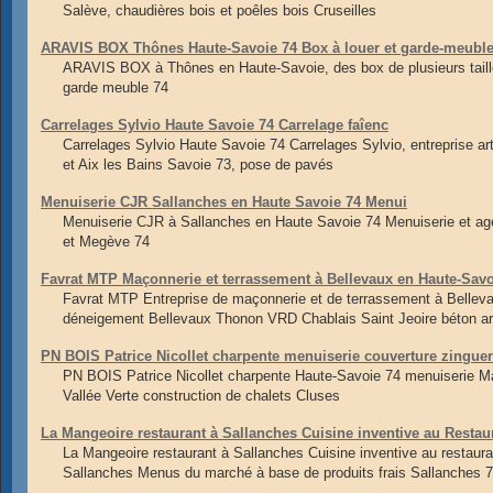
Salève, chaudières bois et poêles bois Cruseilles
ARAVIS BOX Thônes Haute-Savoie 74 Box à louer et garde-meubl
ARAVIS BOX à Thônes en Haute-Savoie, des box de plusieurs taille
garde meuble 74
Carrelages Sylvio Haute Savoie 74 Carrelage faîenc
Carrelages Sylvio Haute Savoie 74 Carrelages Sylvio, entreprise a
et Aix les Bains Savoie 73, pose de pavés
Menuiserie CJR Sallanches en Haute Savoie 74 Menui
Menuiserie CJR à Sallanches en Haute Savoie 74 Menuiserie et ag
et Megève 74
Favrat MTP Maçonnerie et terrassement à Bellevaux en Haute-Sav
Favrat MTP Entreprise de maçonnerie et de terrassement à Belle
déneigement Bellevaux Thonon VRD Chablais Saint Jeoire béton a
PN BOIS Patrice Nicollet charpente menuiserie couverture zingue
PN BOIS Patrice Nicollet charpente Haute-Savoie 74 menuiserie M
Vallée Verte construction de chalets Cluses
La Mangeoire restaurant à Sallanches Cuisine inventive au Restau
La Mangeoire restaurant à Sallanches Cuisine inventive au restaura
Sallanches Menus du marché à base de produits frais Sallanches 