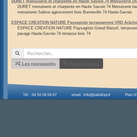
DURET menuiserie et charpente en Haute Savoie 74 Menuiserie ch
DURET menuiserie et charpente en Haute Savoie 74 Menuiserie ba
menuiserie Salève agencement bois Bonneville 74 Haute-Savoie
ESPACE CREATION NATURE Paysagiste terrassement VRD Arâches 
ESPACE CREATION NATURE Paysagiste Grand Massif, terrassement
pavage Haute-Savoie 74 terrasse bois 74
Les nouveautés
Tous les sites
Tél. : 04 50 58 09 47
email : info@pallafray.fr
Plan d