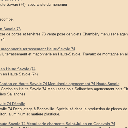
ute Savoie (74), spécialiste du monomur
lecombe.
n Savoie 73
e de portes et fenêtres 73 vente pose de volets Chambéry menuiserie age
 74
 maçonnerie terrassement Haute-Savoie 74
l, terrassement et maçonnerie en Haute-Savoie. Travaux de montagne en alt
n Haute Savoie (74
en Haute Savoie (74)
ordon en Haute Savoie 74 Menuiserie agencement 74 Haute-Savoie
 Cordon en Haute Savoie 74 Menuiserie bois Sallanches agencement bois C
liers Sallanches
ile 74 Décolle
vile 74 Décolletage à Bonneville. Spécialisé dans la production de pièces de
aiton, aluminium et matière plastique.
ute Savoie 74 Menuiserie charpente Saint-Julien en Genevois 74