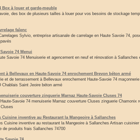
Box à louer et garde-meuble
e, des box de plusieurs tailles à louer pour vos besoins de stockage tempo
rrelage faîenc
arrelages Sylvio, entreprise artisanale de carrelage en Haute Savoie 74, po
 pavés
 Savoie 74 Menui
ute Savoie 74 Menuiserie et agencement en neuf et rénovation à Sallanches
ent à Bellevaux en Haute-Savoie 74 enrochement Brevon béton armé
ie et de terrassement à Bellevaux enrochement Haute-Savoie 74 maçonneri
Chablais Saint Jeoire béton armé
menuiserie couverture zinguerie Marnaz Haute-Savoie Cluses 74
 Haute-Savoie 74 menuiserie Marnaz couverture Cluses zinguerie Chamonix r
s Cluses
 Cuisine inventive au Restaurant la Mangeoire à Sallanches
s Cuisine inventive au restaurant la Mangeoire à Sallanches Artisan cuisinier
de produits frais Sallanches 74700
te Savoie 74