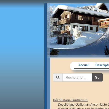
Accueil
Descript
Go
Décolletage Guillermin
Décolletage Guillermin Ayse Haute 
d\'activité divers et variés (petite 