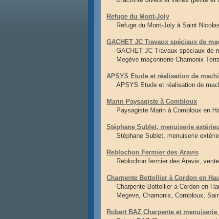
Refuge du Mont-Joly
Refuge du Mont-Joly à Saint Nicolas
GACHET JC Travaux spéciaux de maçon
GACHET JC Travaux spéciaux de maç
Megève maçonnerie Chamonix Terr
APSYS Etude et réalisation de machi
APSYS Etude et réalisation de machi
Marin Paysagiste à Combloux
Paysagiste Marin à Combloux en Hau
Stéphane Sublet, menuiserie extérie
Stéphane Sublet, menuiserie extéri
Reblochon Fermier des Aravis
Reblochon fermier des Aravis, vente
Charpente Bottollier à Cordon en Ha
Charpente Bottollier a Cordon en Ha
Megeve, Chamonix, Combloux, Sain
Robert BAZ Charpente et menuiseri