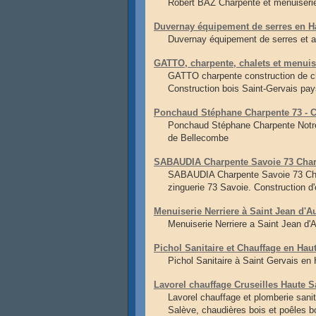
Robert BAZ Charpente et menuiseri
Duvernay équipement de serres en H
Duvernay équipement de serres et a
GATTO, charpente, chalets et menuis
GATTO charpente construction de c
Construction bois Saint-Gervais p
Ponchaud Stéphane Charpente 73 - C
Ponchaud Stéphane Charpente Notre 
de Bellecombe
SABAUDIA Charpente Savoie 73 Charp
SABAUDIA Charpente Savoie 73 Charp
zinguerie 73 Savoie. Construction d
Menuiserie Nerriere à Saint Jean d'A
Menuiserie Nerriere a Saint Jean d'
Pichol Sanitaire et Chauffage en Hau
Pichol Sanitaire à Saint Gervais en
Lavorel chauffage Cruseilles Haute S
Lavorel chauffage et plomberie sani
Salève, chaudières bois et poêles bo