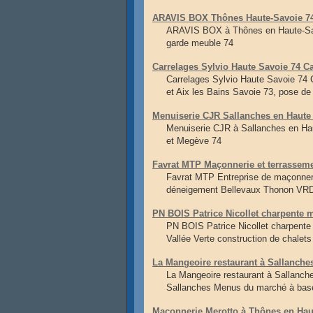
ARAVIS BOX Thônes Haute-Savoie 74 
ARAVIS BOX à Thônes en Haute-Savoi
garde meuble 74
Carrelages Sylvio Haute Savoie 74 Ca
Carrelages Sylvio Haute Savoie 74 C
et Aix les Bains Savoie 73, pose de
Menuiserie CJR Sallanches en Haute
Menuiserie CJR à Sallanches en Ha
et Megève 74
Favrat MTP Maçonnerie et terrassem
Favrat MTP Entreprise de maçonner
déneigement Bellevaux Thonon VRD 
PN BOIS Patrice Nicollet charpente 
PN BOIS Patrice Nicollet charpente
Vallée Verte construction de chalet
La Mangeoire restaurant à Sallanches
La Mangeoire restaurant à Sallanche
Sallanches Menus du marché à base 
Maçonnerie Merotto à Thônes en Hau