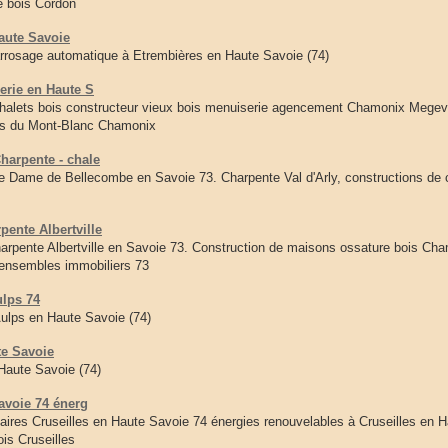
e bois Cordon
aute Savoie
rrosage automatique à Etrembières en Haute Savoie (74)
erie en Haute S
halets bois constructeur vieux bois menuiserie agencement Chamonix Megev
ays du Mont-Blanc Chamonix
harpente - chale
Dame de Bellecombe en Savoie 73. Charpente Val d'Arly, constructions de 
ente Albertville
ente Albertville en Savoie 73. Construction de maisons ossature bois Cha
'ensembles immobiliers 73
ulps 74
Aulps en Haute Savoie (74)
te Savoie
 Haute Savoie (74)
avoie 74 énerg
taires Cruseilles en Haute Savoie 74 énergies renouvelables à Cruseilles en 
is Cruseilles