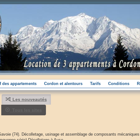
if des appartements
Cordon et alentours
Tarifs
Conditions
R
Les nouveautés
Tous les sites
Savoie (74). Décolletage, usinage et assemblage de composants mécaniques 
et moyenne série).Décolletage à Ayse