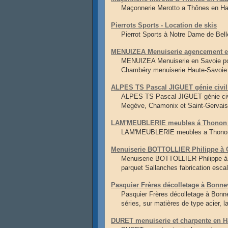
Maçonnerie Merotto a Thônes en Ha
Pierrots Sports - Location de skis
Pierrot Sports à Notre Dame de Bel
MENUIZEA Menuiserie agencement e
MENUIZEA Menuiserie en Savoie pos
Chambéry menuiserie Haute-Savoie
ALPES TS Pascal JIGUET génie civil
ALPES TS Pascal JIGUET génie civi
Megève, Chamonix et Saint-Gervais
LAM'MEUBLERIE meubles á Thonon e
LAM'MEUBLERIE meubles a Thonon 
Menuiserie BOTTOLLIER Philippe à C
Menuiserie BOTTOLLIER Philippe à
parquet Sallanches fabrication esca
Pasquier Frères décolletage à Bonnev
Pasquier Frères décolletage à Bonne
séries, sur matières de type acier, l
DURET menuiserie et charpente en Ha