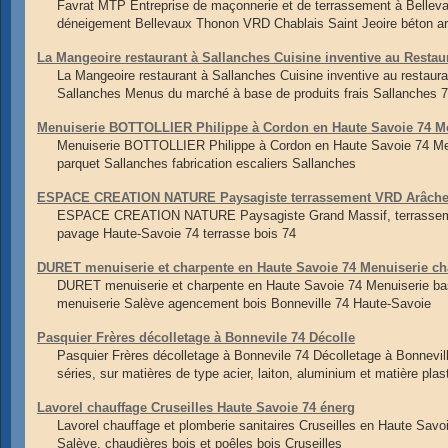
Favrat MTP Entreprise de maçonnerie et de terrassement à Belle
déneigement Bellevaux Thonon VRD Chablais Saint Jeoire béton a
La Mangeoire restaurant à Sallanches Cuisine inventive au Restau
La Mangeoire restaurant à Sallanches Cuisine inventive au restaura
Sallanches Menus du marché à base de produits frais Sallanches 
Menuiserie BOTTOLLIER Philippe à Cordon en Haute Savoie 74 M
Menuiserie BOTTOLLIER Philippe à Cordon en Haute Savoie 74 Me
parquet Sallanches fabrication escaliers Sallanches
ESPACE CREATION NATURE Paysagiste terrassement VRD Arâches 
ESPACE CREATION NATURE Paysagiste Grand Massif, terrassement
pavage Haute-Savoie 74 terrasse bois 74
DURET menuiserie et charpente en Haute Savoie 74 Menuiserie ch
DURET menuiserie et charpente en Haute Savoie 74 Menuiserie ba
menuiserie Salève agencement bois Bonneville 74 Haute-Savoie
Pasquier Frères décolletage à Bonnevile 74 Décolle
Pasquier Frères décolletage à Bonnevile 74 Décolletage à Bonnevill
séries, sur matières de type acier, laiton, aluminium et matière plas
Lavorel chauffage Cruseilles Haute Savoie 74 énerg
Lavorel chauffage et plomberie sanitaires Cruseilles en Haute Sav
Salève, chaudières bois et poêles bois Cruseilles