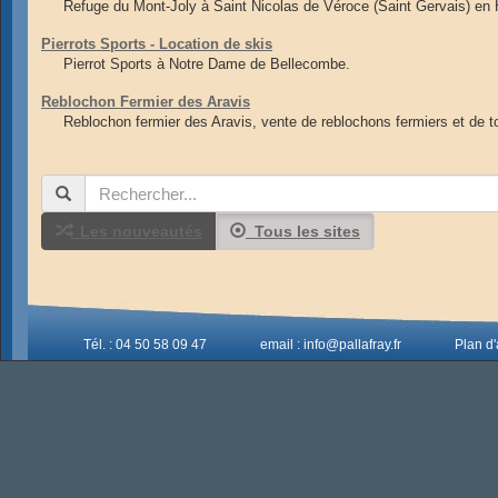
Refuge du Mont-Joly à Saint Nicolas de Véroce (Saint Gervais) en 
Pierrots Sports - Location de skis
Pierrot Sports à Notre Dame de Bellecombe.
Reblochon Fermier des Aravis
Reblochon fermier des Aravis, vente de reblochons fermiers et de 
Les nouveautés
Tous les sites
Tél. : 04 50 58 09 47
email : info@pallafray.fr
Plan d