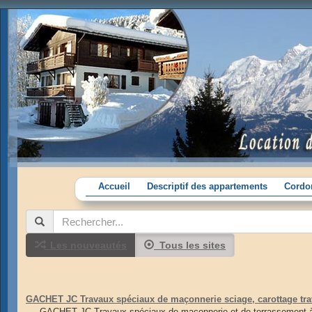
Accueil
Descriptif des appartements
Cordon
Les nouveautés
Tous les sites
GACHET JC Travaux spéciaux de maçonnerie sciage, carottage trav
GACHET JC Travaux spéciaux de maçonnerie et de terrassement à