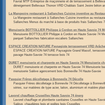
Favrat MTP Entreprise de maçonnerie et de terrassement à Belle
déneigement Bellevaux Thonon VRD Chablais Saint Jeoire béton a
La Mangeoire restaurant à Sallanches Cuisine inventive au Restau
La Mangeoire restaurant à Sallanches Cuisine inventive au restaura
Sallanches Menus du marché à base de produits frais Sallanches 
Menuiserie BOTTOLLIER Philippe à Cordon en Haute Savoie 74 M
Menuiserie BOTTOLLIER Philippe à Cordon en Haute Savoie 74 Me
parquet Sallanches fabrication escaliers Sallanches
ESPACE CREATION NATURE Paysagiste terrassement VRD Arâches 
ESPACE CREATION NATURE Paysagiste Grand Massif, terrassement
pavage Haute-Savoie 74 terrasse bois 74
DURET menuiserie et charpente en Haute Savoie 74 Menuiserie ch
DURET menuiserie et charpente en Haute Savoie 74 Menuiserie ba
menuiserie Salève agencement bois Bonneville 74 Haute-Savoie
Pasquier Frères décolletage à Bonnevile 74 Décolle
Pasquier Frères décolletage à Bonnevile 74 Décolletage à Bonnevill
séries, sur matières de type acier, laiton, aluminium et matière plas
Lavorel chauffage Cruseilles Haute Savoie 74 énerg
Lavorel chauffage et plomberie sanitaires Cruseilles en Haute Sav
Salève, chaudières bois et poêles bois Cruseilles