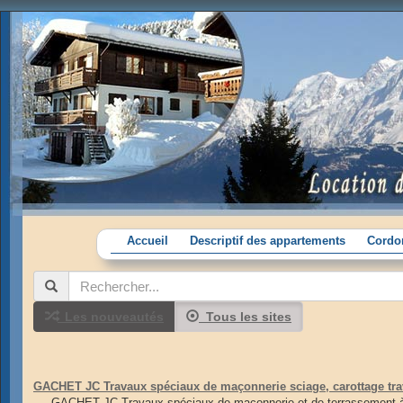
Accueil
Descriptif des appartements
Cordon
Les nouveautés
Tous les sites
GACHET JC Travaux spéciaux de maçonnerie sciage, carottage trav
GACHET JC Travaux spéciaux de maçonnerie et de terrassement à