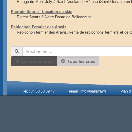
Refuge du Mont-Joly à Saint Nicolas de Véroce (Saint Gervais) en 
Pierrots Sports - Location de skis
Pierrot Sports à Notre Dame de Bellecombe.
Reblochon Fermier des Aravis
Reblochon fermier des Aravis, vente de reblochons fermiers et de 
Les nouveautés
Tous les sites
Tél. : 04 50 58 09 47
email : info@pallafray.fr
Plan d