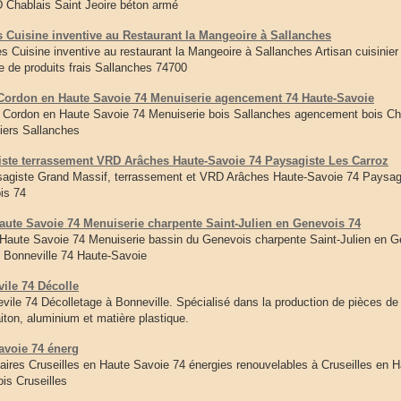
Chablais Saint Jeoire béton armé
 Cuisine inventive au Restaurant la Mangeoire à Sallanches
s Cuisine inventive au restaurant la Mangeoire à Sallanches Artisan cuisinier
de produits frais Sallanches 74700
ordon en Haute Savoie 74 Menuiserie agencement 74 Haute-Savoie
 Cordon en Haute Savoie 74 Menuiserie bois Sallanches agencement bois C
liers Sallanches
 terrassement VRD Arâches Haute-Savoie 74 Paysagiste Les Carroz
e Grand Massif, terrassement et VRD Arâches Haute-Savoie 74 Paysagist
is 74
ute Savoie 74 Menuiserie charpente Saint-Julien en Genevois 74
Haute Savoie 74 Menuiserie bassin du Genevois charpente Saint-Julien en 
 Bonneville 74 Haute-Savoie
ile 74 Décolle
vile 74 Décolletage à Bonneville. Spécialisé dans la production de pièces de
aiton, aluminium et matière plastique.
avoie 74 énerg
taires Cruseilles en Haute Savoie 74 énergies renouvelables à Cruseilles en 
is Cruseilles