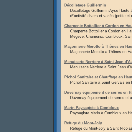
Décolletage Guillermin
Décolletage Guillermin Ayse Haute 
d\'activité divers et variés (petite 
Charpente Bottollier à Cordon en Ha
Charpente Bottollier a Cordon en Ha
Megeve, Chamonix, Combloux, Sain
Maçonnerie Merotto à Thônes en Hau
Maçonnerie Merotto a Thônes en Ha
Menuiserie Nerriere à Saint Jean d'A
Menuiserie Nerriere a Saint Jean d'
Pichol Sanitaire et Chauffage en Hau
Pichol Sanitaire à Saint Gervais en
Duvernay équipement de serres en H
Duvernay équipement de serres et a
Marin Paysagiste à Combloux
Paysagiste Marin à Combloux en Hau
Refuge du Mont-Joly
Refuge du Mont-Joly à Saint Nicolas