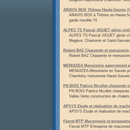
ARAVIS BOX Thônes Haute-Savoie 74 
ARAVIS BOX à Thônes en Haute-Savoi
garde meuble 74
ALPES TS Pascal JIGUET génie civil
ALPES TS Pascal JIGUET génie civi
Megève, Chamonix et Saint-Gervais
Robert BAZ Charpente et menuiseri
Robert BAZ Charpente et menuiseri
MENUIZEA Menuiserie agencement e
MENUIZEA Menuiserie en Savoie pos
Chambéry menuiserie Haute-Savoie
PN BOIS Patrice Nicollet charpente 
PN BOIS Patrice Nicollet charpente
Vallée Verte construction de chalet
APSYS Etude et réalisation de machi
APSYS Etude et réalisation de machi
Favrat MTP Maçonnerie et terrassem
Favrat MTP Entreprise de maçonner