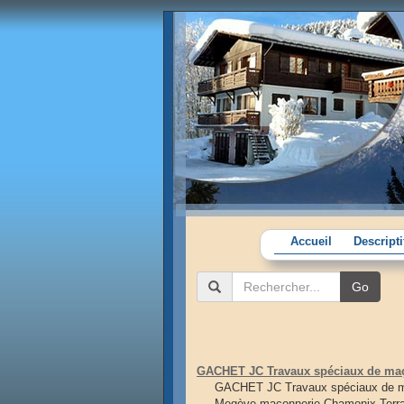
Accueil
Descript
Go
GACHET JC Travaux spéciaux de maçon
GACHET JC Travaux spéciaux de maç
Megève maçonnerie Chamonix Terr