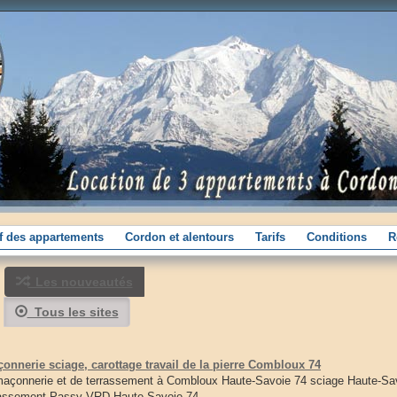
if des appartements
Cordon et alentours
Tarifs
Conditions
R
Les nouveautés
Tous les sites
nerie sciage, carottage travail de la pierre Combloux 74
onnerie et de terrassement à Combloux Haute-Savoie 74 sciage Haute-Sav
assement Passy VRD Haute-Savoie 74