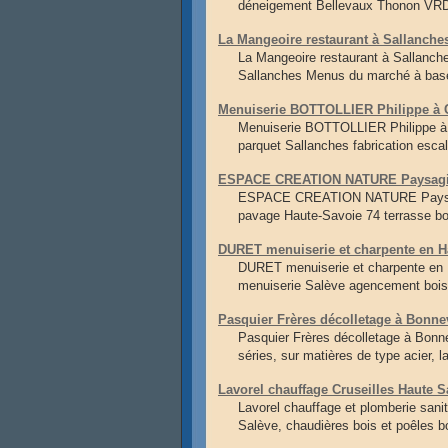
déneigement Bellevaux Thonon VRD 
La Mangeoire restaurant à Sallanches
La Mangeoire restaurant à Sallanche
Sallanches Menus du marché à base 
Menuiserie BOTTOLLIER Philippe à C
Menuiserie BOTTOLLIER Philippe à
parquet Sallanches fabrication esca
ESPACE CREATION NATURE Paysagiste
ESPACE CREATION NATURE Paysagist
pavage Haute-Savoie 74 terrasse bo
DURET menuiserie et charpente en Ha
DURET menuiserie et charpente en 
menuiserie Salève agencement bois
Pasquier Frères décolletage à Bonnev
Pasquier Frères décolletage à Bonne
séries, sur matières de type acier, l
Lavorel chauffage Cruseilles Haute S
Lavorel chauffage et plomberie sani
Salève, chaudières bois et poêles bo