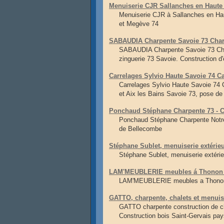
Menuiserie CJR Sallanches en Haute
Menuiserie CJR à Sallanches en Ha
et Megève 74
SABAUDIA Charpente Savoie 73 Charp
SABAUDIA Charpente Savoie 73 Charp
zinguerie 73 Savoie. Construction d
Carrelages Sylvio Haute Savoie 74 Ca
Carrelages Sylvio Haute Savoie 74 C
et Aix les Bains Savoie 73, pose de
Ponchaud Stéphane Charpente 73 - C
Ponchaud Stéphane Charpente Notre 
de Bellecombe
Stéphane Sublet, menuiserie extérie
Stéphane Sublet, menuiserie extéri
LAM'MEUBLERIE meubles á Thonon e
LAM'MEUBLERIE meubles a Thonon 
GATTO, charpente, chalets et menuis
GATTO charpente construction de c
Construction bois Saint-Gervais p